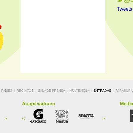
Tweets
PAÍSES
RECINTOS
SALA DE PRENSA
MULTIMEDIA
ENTRADAS
PARASURA
Auspiciadores
Media
>
<
>