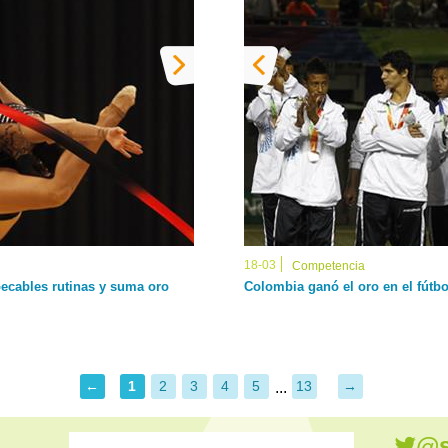
18-03
Competencia
ecables rutinas y suma oro
Colombia ganó el oro en el fútbo
←
1
2
3
4
5
13
→
...
@s