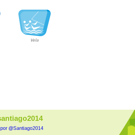
Vela
antiago2014
 por @Santiago2014