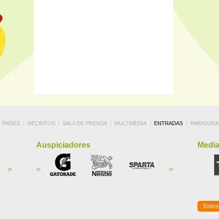
PAÍSES
RECINTOS
SALA DE PRENSA
MULTIMEDIA
ENTRADAS
PARASURA
Auspiciadores
Media
>
<
>
Todos