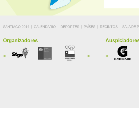
SANTIAGO 2014
CALENDARIO
DEPORTES
PAÍSES
RECINTOS
SALA DE 
Organizadores
Auspiciadore
<
>
<