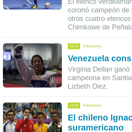
El elenco verdeamaril
coronó campeón de l
otros cuatro elenco
Chimkowe de Peñalo
18-03
Premiación
Venezuela cons
Virginia Dellan ganó
campeona en Santiag
Lizbeth Diez.
18-03
Premiación
El chileno Ign
suramericano