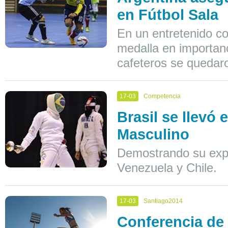
en Fútbol Sala
En un entretenido co
medalla en importanc
cafeteros se quedaro
17-03
Competencia
Brasil se llevó
Masculino
Demostrando su exper
Venezuela y Chile.
17-03
Santiago2014
Conferencia de 