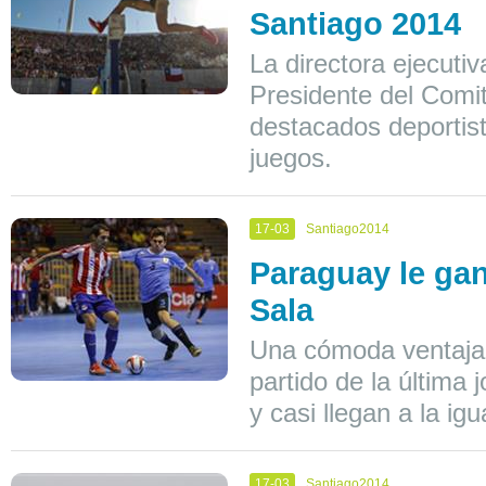
Santiago 2014
La directora ejecuti
Presidente del Comit
destacados deportist
juegos.
17-03
Santiago2014
Paraguay le gan
Sala
Una cómoda ventaja 
partido de la última
y casi llegan a la igu
17-03
Santiago2014