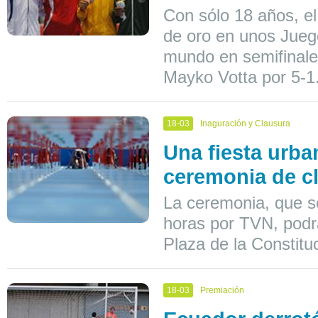
Con sólo 18 años, el
de oro en unos Jueg
mundo en semifinales
Mayko Votta por 5-1
18-03
Inaguración y Clausura
Una fiesta urba
ceremonia de c
La ceremonia, que se
horas por TVN, podrá
Plaza de la Constitu
18-03
Premiación