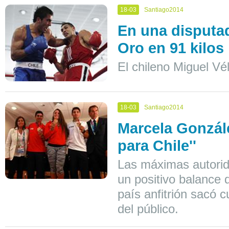
18-03
Santiago2014
En una disputad
Oro en 91 kilos
El chileno Miguel Vé
18-03
Santiago2014
Marcela Gonzále
para Chile''
Las máximas autorid
un positivo balance 
país anfitrión sacó 
del público.