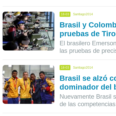
18-03
Santiago2014
Brasil y Colomb
pruebas de Tiro
El brasilero Emerso
las pruebas de precis
18-03
Santiago2014
Brasil se alzó 
dominador del 
Nuevamente Brasil s
de las competencias