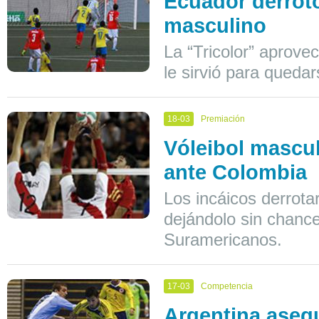
Ecuador derrotó
masculino
La “Tricolor” aprove
le sirvió para quedar
18-03
Premiación
Vóleibol mascul
ante Colombia
Los incáicos derrota
dejándolo sin chance
Suramericanos.
17-03
Competencia
Argentina asegu