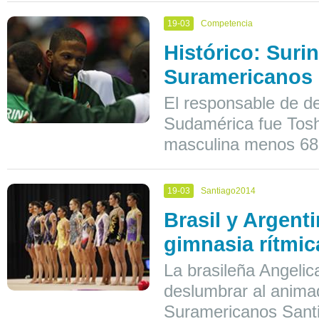
19-03
Competencia
Histórico: Sur
Suramericanos 
El responsable de de
Sudamérica fue Tosh
masculina menos 68
19-03
Santiago2014
Brasil y Argent
gimnasia rítmic
La brasileña Angeli
deslumbrar al animad
Suramericanos Sant