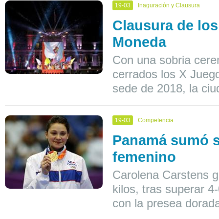
19-03
Inaguración y Clausura
Clausura de los
Moneda
Con una sobria cerem
cerrados los X Jueg
sede de 2018, la ci
19-03
Competencia
Panamá sumó su
femenino
Carolena Carstens g
kilos, tras superar 
con la presea dorada