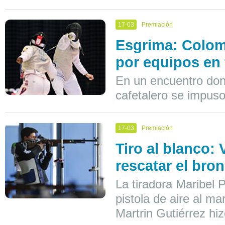
17-03
Premiación
Esgrima: Colomb
por equipos en 
En un encuentro don
cafetalero se impuso
17-03
Premiación
Tiro al blanco: 
rescatar el bro
La tiradora Maribel 
pistola de aire al m
Martrin Gutiérrez hiz