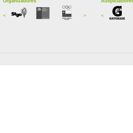
Organizadores
Auspiciadore
<
>
<