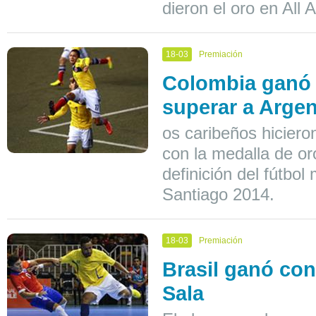
dieron el oro en All 
18-03
Premiación
Colombia ganó e
superar a Argen
os caribeños hicier
con la medalla de or
definición del fútbo
Santiago 2014.
18-03
Premiación
Brasil ganó con 
Sala