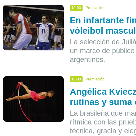
18-03
Premiación
En infartante fi
vóleibol mascu
La selección de Juliá
un marco de público
argentinos.
18-03
Premiación
Angélica Kviec
rutinas y suma 
La brasileña que mar
rítmica con las prue
técnica, gracia y el