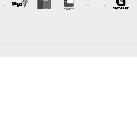
<
>
<