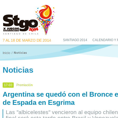
7 AL 18 DE MARZO DE 2014
SANTIAGO 2014
CALENDARIO Y
Inicio
/
Noticias
Noticias
17-03
Premiación
Argentina se quedó con el Bronce 
de Espada en Esgrima
Las "albicelestes" vencieron al equipo chile
final será esta tarde entre Brasil y Venezuela