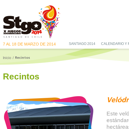
7 AL 18 DE MARZO DE 2014
SANTIAGO 2014
CALENDARIO Y
Inicio
/
Recintos
Recintos
Velód
Este vel
estándare
hectárea