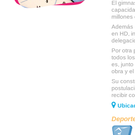
El gimna
capacida
millones
Además c
en HD, in
delegaci
Por otra 
todos lo
es, junto
obra y e
Su const
postulac
recibir 
Ubicac
Deporte