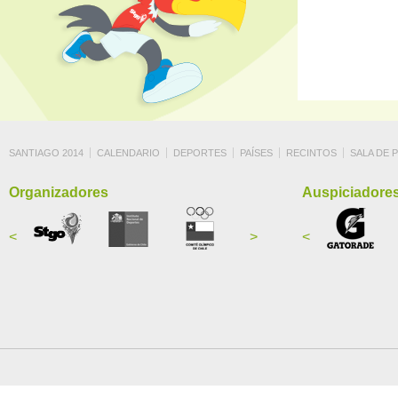
SANTIAGO 2014
CALENDARIO
DEPORTES
PAÍSES
RECINTOS
SALA DE 
Organizadores
Auspiciadore
<
>
<