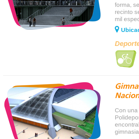
forma, s
recinto 
mil espe
Ubicac
Deporte
Gimnas
Nacion
Con una 
Polidepo
encontra
gimnasia