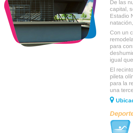
De las n
capital,
Estadio N
natación
Con un c
remodela
para cons
deshumidi
igual que
El recin
pileta ol
para la 
una terce
Ubicac
Deporte