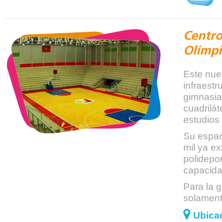
Centro
Olímpi
Este nuev
infraestr
gimnasia
cuadrilát
estudios 
Su espac
mil ya e
polidepor
capacida
Para la g
solament
Ubica