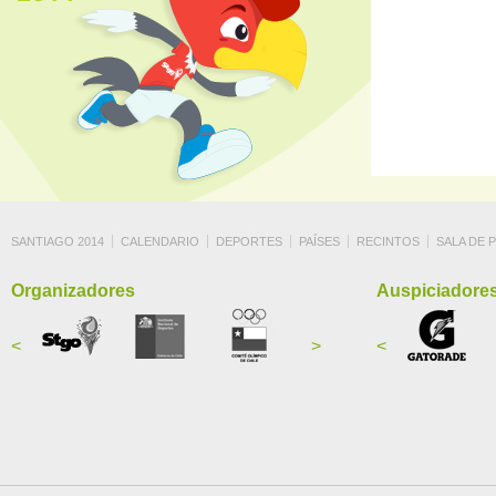
SANTIAGO 2014
CALENDARIO
DEPORTES
PAÍSES
RECINTOS
SALA DE 
Organizadores
Auspiciadore
<
>
<