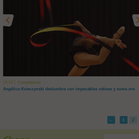
18-03
Competencia
Angélica Kvieczynski deslumbra con impecables rutinas y suma oro
←
1
2