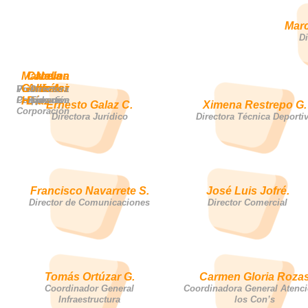
Marc
Di
Marcela
Catalina
Neven
González
Anfossi
Ilic A.
Presidente
Vice
Directora
Corporación
Presidente
H.
Díaz
Ejecutiva
Ernesto Galaz C.
Ximena Restrepo G.
Corporación
Directora Jurídico
Directora Técnica Deporti
Francisco Navarrete S.
José Luis Jofré.
Director de Comunicaciones
Director Comercial
Tomás Ortúzar G.
Carmen Gloria Roza
Coordinador General
Coordinadora General Atenci
Infraestructura
los Con’s