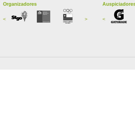
Organizadores
Auspiciadore
<
>
<