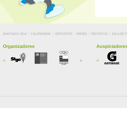
SANTIAGO 2014
CALENDARIO
DEPORTES
PAÍSES
RECINTOS
SALA DE 
Organizadores
Auspiciadore
<
>
<