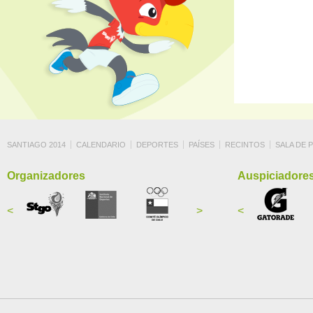
SANTIAGO 2014
CALENDARIO
DEPORTES
PAÍSES
RECINTOS
SALA DE 
Organizadores
Auspiciadore
<
>
<