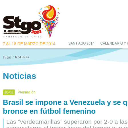
7 AL 18 DE MARZO DE 2014
SANTIAGO 2014
CALENDARIO Y
Inicio
/
Noticias
Noticias
16-03
Premiación
Brasil se impone a Venezuela y se 
bronce en fútbol femenino
Las “verdeamarillas” superaron por 2-0 a las 
conquistaron el tercer lugar del torneo que s