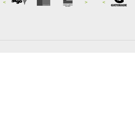
<
>
<