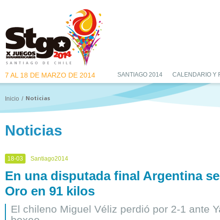
7 AL 18 DE MARZO DE 2014
SANTIAGO 2014
CALENDARIO Y
Inicio
/
Noticias
Noticias
18-03
Santiago2014
En una disputada final Argentina s
Oro en 91 kilos
El chileno Miguel Véliz perdió por 2-1 ante Y
boxeo.