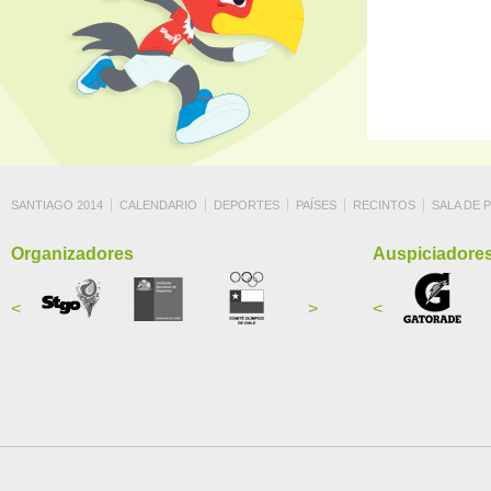
SANTIAGO 2014
CALENDARIO
DEPORTES
PAÍSES
RECINTOS
SALA DE 
Organizadores
Auspiciadore
<
>
<